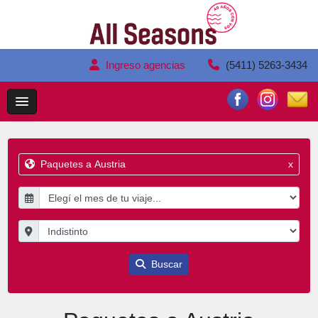
Ingreso agencias
(5411) 5263-3434
Paquetes a Austria
x
Buscar