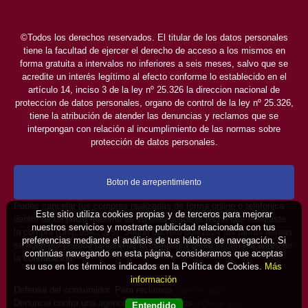
©Todos los derechos reservados. El titular de los datos personales
tiene la facultad de ejercer el derecho de acceso a los mismos en
forma gratuita a intervalos no inferiores a seis meses, salvo que se
acredite un interés legítimo al efecto conforme lo establecido en el
artículo 14, inciso 3 de la ley nº 25.326 la direccion nacional de
proteccion de datos personales, organo de control de la ley nº 25.326,
tiene la atribución de atender las denuncias y reclamos que se
interpongan con relación al incumplimiento de las normas sobre
protección de datos personales.
Boton de arrepentimiento
Podés cancelar tus compras realizadas de forma online o telefonica
Este sitio utiliza cookies propias y de terceros para mejorar
dentro de un plazo máximo de 10 días desde la fecha que realizaste
nuestros servicios y mostrarte publicidad relacionada con tus
la compra (Disp.954/2025). Según decreto 809/2024 las tarifas aéreas
preferencias mediante el análisis de tus hábitos de navegación. Si
se rigen por política tarifaria de la compañía aérea informada antes de
continúas navegando en esta página, consideramos que aceptas
la contratación.
su uso en los términos indicados en la Política de Cookies.
Más
información
Defensa del consumidor. Para reclamos
ingrese aquí
Denuncia contra una agencia. Para reclamos
ingrese aquí
Entendido