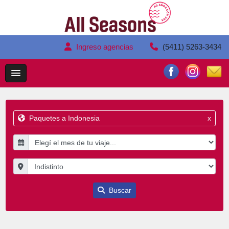
Ingreso agencias
(5411) 5263-3434
Paquetes a Indonesia
x
Buscar