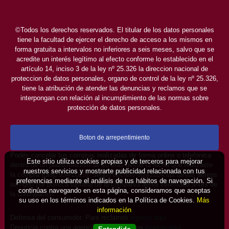
©Todos los derechos reservados. El titular de los datos personales
tiene la facultad de ejercer el derecho de acceso a los mismos en
forma gratuita a intervalos no inferiores a seis meses, salvo que se
acredite un interés legítimo al efecto conforme lo establecido en el
artículo 14, inciso 3 de la ley nº 25.326 la direccion nacional de
proteccion de datos personales, organo de control de la ley nº 25.326,
tiene la atribución de atender las denuncias y reclamos que se
interpongan con relación al incumplimiento de las normas sobre
protección de datos personales.
Boton de arrepentimiento
Podés cancelar tus compras realizadas de forma online o telefonica
Este sitio utiliza cookies propias y de terceros para mejorar
dentro de un plazo máximo de 10 días desde la fecha que realizaste
nuestros servicios y mostrarte publicidad relacionada con tus
la compra (Disp.954/2025). Según decreto 809/2024 las tarifas aéreas
preferencias mediante el análisis de tus hábitos de navegación. Si
se rigen por política tarifaria de la compañía aérea informada antes de
continúas navegando en esta página, consideramos que aceptas
la contratación.
su uso en los términos indicados en la Política de Cookies.
Más
información
Defensa del consumidor. Para reclamos
ingrese aquí
Denuncia contra una agencia. Para reclamos
ingrese aquí