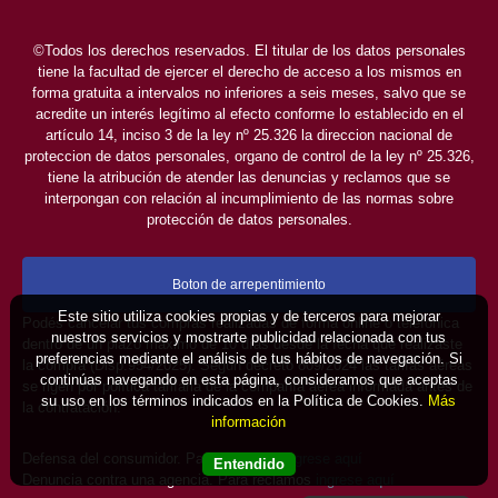
©Todos los derechos reservados. El titular de los datos personales
tiene la facultad de ejercer el derecho de acceso a los mismos en
forma gratuita a intervalos no inferiores a seis meses, salvo que se
acredite un interés legítimo al efecto conforme lo establecido en el
artículo 14, inciso 3 de la ley nº 25.326 la direccion nacional de
proteccion de datos personales, organo de control de la ley nº 25.326,
tiene la atribución de atender las denuncias y reclamos que se
interpongan con relación al incumplimiento de las normas sobre
protección de datos personales.
Boton de arrepentimiento
Este sitio utiliza cookies propias y de terceros para mejorar
Podés cancelar tus compras realizadas de forma online o telefonica
nuestros servicios y mostrarte publicidad relacionada con tus
dentro de un plazo máximo de 10 días desde la fecha que realizaste
preferencias mediante el análisis de tus hábitos de navegación. Si
la compra (Disp.954/2025). Según decreto 809/2024 las tarifas aéreas
continúas navegando en esta página, consideramos que aceptas
se rigen por política tarifaria de la compañía aérea informada antes de
su uso en los términos indicados en la Política de Cookies.
Más
la contratación.
información
Defensa del consumidor. Para reclamos
ingrese aquí
Entendido
Denuncia contra una agencia. Para reclamos
ingrese aquí