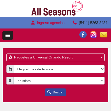
Ingreso agencias
(5411) 5263-3434
Paquetes a Universal Orlando Resort
x
Buscar