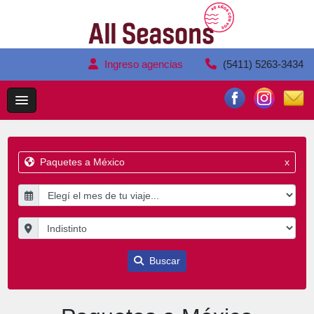
Ingreso agencias
(5411) 5263-3434
Paquetes a México
x
Buscar