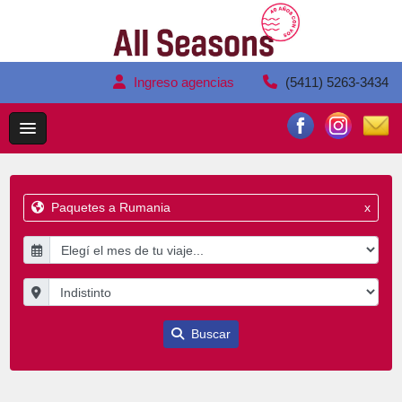
Ingreso agencias
(5411) 5263-3434
Paquetes a Rumania
x
Buscar