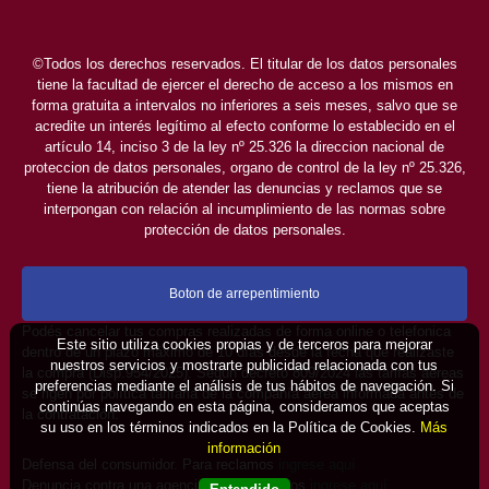
©Todos los derechos reservados. El titular de los datos personales
tiene la facultad de ejercer el derecho de acceso a los mismos en
forma gratuita a intervalos no inferiores a seis meses, salvo que se
acredite un interés legítimo al efecto conforme lo establecido en el
artículo 14, inciso 3 de la ley nº 25.326 la direccion nacional de
proteccion de datos personales, organo de control de la ley nº 25.326,
tiene la atribución de atender las denuncias y reclamos que se
interpongan con relación al incumplimiento de las normas sobre
protección de datos personales.
Boton de arrepentimiento
Podés cancelar tus compras realizadas de forma online o telefonica
Este sitio utiliza cookies propias y de terceros para mejorar
dentro de un plazo máximo de 10 días desde la fecha que realizaste
nuestros servicios y mostrarte publicidad relacionada con tus
la compra (Disp.954/2025). Según decreto 809/2024 las tarifas aéreas
preferencias mediante el análisis de tus hábitos de navegación. Si
se rigen por política tarifaria de la compañía aérea informada antes de
continúas navegando en esta página, consideramos que aceptas
la contratación.
su uso en los términos indicados en la Política de Cookies.
Más
información
Defensa del consumidor. Para reclamos
ingrese aquí
Denuncia contra una agencia. Para reclamos
ingrese aquí