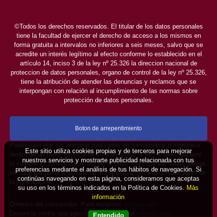
©Todos los derechos reservados. El titular de los datos personales
tiene la facultad de ejercer el derecho de acceso a los mismos en
forma gratuita a intervalos no inferiores a seis meses, salvo que se
acredite un interés legítimo al efecto conforme lo establecido en el
artículo 14, inciso 3 de la ley nº 25.326 la direccion nacional de
proteccion de datos personales, organo de control de la ley nº 25.326,
tiene la atribución de atender las denuncias y reclamos que se
interpongan con relación al incumplimiento de las normas sobre
protección de datos personales.
Boton de arrepentimiento
Podés cancelar tus compras realizadas de forma online o telefonica
Este sitio utiliza cookies propias y de terceros para mejorar
dentro de un plazo máximo de 10 días desde la fecha que realizaste
nuestros servicios y mostrarte publicidad relacionada con tus
la compra (Disp.954/2025). Según decreto 809/2024 las tarifas aéreas
preferencias mediante el análisis de tus hábitos de navegación. Si
se rigen por política tarifaria de la compañía aérea informada antes de
continúas navegando en esta página, consideramos que aceptas
la contratación.
su uso en los términos indicados en la Política de Cookies.
Más
información
Defensa del consumidor. Para reclamos
ingrese aquí
Denuncia contra una agencia. Para reclamos
ingrese aquí
Entendido