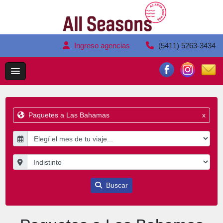
Ingreso agencias
(5411) 5263-3434
Paquetes a Las Bahamas
x
Buscar