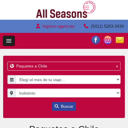
Ingreso agencias
(5411) 5263-3434
Paquetes a Chile
x
Buscar