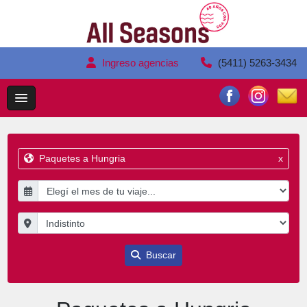
Ingreso agencias
(5411) 5263-3434
Paquetes a Hungria
x
Buscar