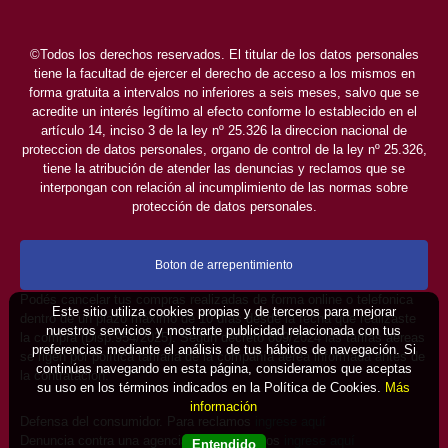
©Todos los derechos reservados. El titular de los datos personales
tiene la facultad de ejercer el derecho de acceso a los mismos en
forma gratuita a intervalos no inferiores a seis meses, salvo que se
acredite un interés legítimo al efecto conforme lo establecido en el
artículo 14, inciso 3 de la ley nº 25.326 la direccion nacional de
proteccion de datos personales, organo de control de la ley nº 25.326,
tiene la atribución de atender las denuncias y reclamos que se
interpongan con relación al incumplimiento de las normas sobre
protección de datos personales.
Boton de arrepentimiento
Podés cancelar tus compras realizadas de forma online o telefonica
Este sitio utiliza cookies propias y de terceros para mejorar
dentro de un plazo máximo de 10 días desde la fecha que realizaste
nuestros servicios y mostrarte publicidad relacionada con tus
la compra (Disp.954/2025). Según decreto 809/2024 las tarifas aéreas
preferencias mediante el análisis de tus hábitos de navegación. Si
se rigen por política tarifaria de la compañía aérea informada antes de
continúas navegando en esta página, consideramos que aceptas
la contratación.
su uso en los términos indicados en la Política de Cookies.
Más
información
Defensa del consumidor. Para reclamos
ingrese aquí
Denuncia contra una agencia. Para reclamos
ingrese aquí
Entendido