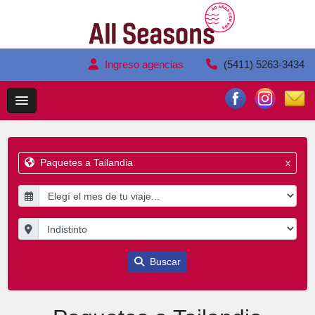
Ingreso agencias
(5411) 5263-3434
Paquetes a Tailandia
x
Buscar