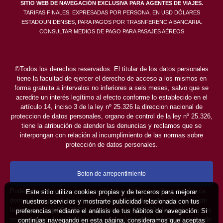
SITIO WEB DE NAVEGACIÓN EXCLUSIVA PARA AGENTES DE VIAJES.
TARIFAS FINALES, EXPRESADAS POR PERSONA, EN USD DÓLARES
ESTADOUNIDENSES, PARA PAGOS POR TRASNFERENCIA BANCARIA.
CONSULTAR MEDIOS DE PAGO PARA PASAJES AÉREOS
©Todos los derechos reservados. El titular de los datos personales
tiene la facultad de ejercer el derecho de acceso a los mismos en
forma gratuita a intervalos no inferiores a seis meses, salvo que se
acredite un interés legítimo al efecto conforme lo establecido en el
artículo 14, inciso 3 de la ley nº 25.326 la direccion nacional de
proteccion de datos personales, organo de control de la ley nº 25.326,
tiene la atribución de atender las denuncias y reclamos que se
interpongan con relación al incumplimiento de las normas sobre
protección de datos personales.
Boton de arrepentimiento
Podés cancelar tus compras realizadas de forma online o telefonica
Este sitio utiliza cookies propias y de terceros para mejorar
dentro de un plazo máximo de 10 días desde la fecha que realizaste
nuestros servicios y mostrarte publicidad relacionada con tus
la compra (Disp.954/2025). Según decreto 809/2024 las tarifas aéreas
preferencias mediante el análisis de tus hábitos de navegación. Si
se rigen por política tarifaria de la compañía aérea informada antes de
continúas navegando en esta página, consideramos que aceptas