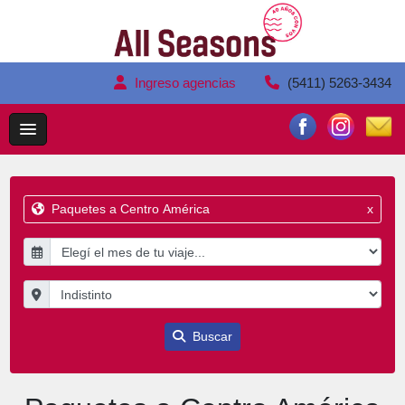
Ingreso agencias
(5411) 5263-3434
Paquetes a Centro América
x
Buscar