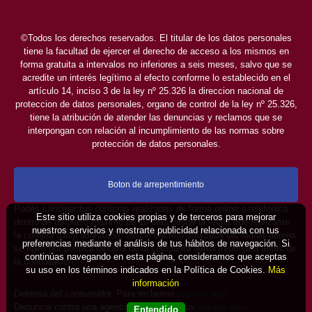
©Todos los derechos reservados. El titular de los datos personales
tiene la facultad de ejercer el derecho de acceso a los mismos en
forma gratuita a intervalos no inferiores a seis meses, salvo que se
acredite un interés legítimo al efecto conforme lo establecido en el
artículo 14, inciso 3 de la ley nº 25.326 la direccion nacional de
proteccion de datos personales, organo de control de la ley nº 25.326,
tiene la atribución de atender las denuncias y reclamos que se
interpongan con relación al incumplimiento de las normas sobre
protección de datos personales.
Boton de arrepentimiento
Podés cancelar tus compras realizadas de forma online o telefonica
Este sitio utiliza cookies propias y de terceros para mejorar
dentro de un plazo máximo de 10 días desde la fecha que realizaste
nuestros servicios y mostrarte publicidad relacionada con tus
la compra (Disp.954/2025). Según decreto 809/2024 las tarifas aéreas
preferencias mediante el análisis de tus hábitos de navegación. Si
se rigen por política tarifaria de la compañía aérea informada antes de
continúas navegando en esta página, consideramos que aceptas
la contratación.
su uso en los términos indicados en la Política de Cookies.
Más
información
Defensa del consumidor. Para reclamos
ingrese aquí
Denuncia contra una agencia. Para reclamos
ingrese aquí
Entendido