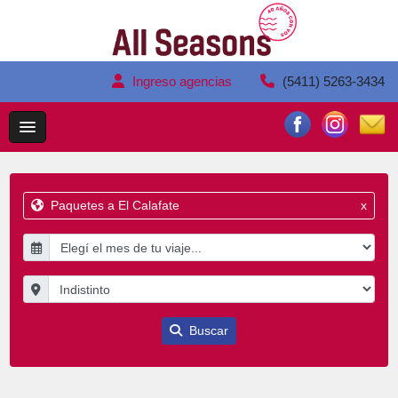
Ingreso agencias
(5411) 5263-3434
Paquetes a El Calafate
x
Buscar