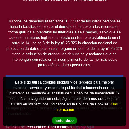
©Todos los derechos reservados. El titular de los datos personales
tiene la facultad de ejercer el derecho de acceso a los mismos en
forma gratuita a intervalos no inferiores a seis meses, salvo que se
acredite un interés legítimo al efecto conforme lo establecido en el
artículo 14, inciso 3 de la ley nº 25.326 la direccion nacional de
proteccion de datos personales, organo de control de la ley nº 25.326,
tiene la atribución de atender las denuncias y reclamos que se
interpongan con relación al incumplimiento de las normas sobre
protección de datos personales.
Boton de arrepentimiento
Este sitio utiliza cookies propias y de terceros para mejorar
nuestros servicios y mostrarte publicidad relacionada con tus
Podés cancelar tus compras realizadas de forma online o telefonica
preferencias mediante el análisis de tus hábitos de navegación. Si
dentro de un plazo máximo de 10 días desde la fecha que realizaste
continúas navegando en esta página, consideramos que aceptas
la compra (Disp.954/2025). Según decreto 809/2024 las tarifas aéreas
su uso en los términos indicados en la Política de Cookies.
Más
se rigen por política tarifaria de la compañía aérea informada antes de
información
la contratación.
Entendido
Defensa del consumidor. Para reclamos
ingrese aquí