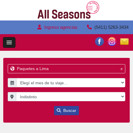
Ingreso agencias
(5411) 5263-3434
Paquetes a Lima
x
Buscar