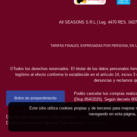
All SEASONS S.R.L | Leg. 4470 RES. 0427/8
TARIFAS FINALES, EXPRESADAS POR PERSONA, EN
©Todos los derechos reservados. El titular de los datos personales tien
legítimo al efecto conforme lo establecido en el artículo 14, inciso 3
denuncias y reclamos qu
Podés cancelar tus compras realiza
Boton de arrepentimiento
(Disp.954/2025). Según decreto 809/
Este sitio utiliza cookies propias y de terceros para mejorar
navegando en esta página, 
Defensa del consumidor. Para reclamos
ingrese aquí
Denuncia contra una agencia. Para reclamos
ingrese aquí