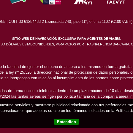
5 | CUIT 30-61284483-2 Esmeralda 740, piso 11º, oficina 1102 (C1007ABH), 
SITIO WEB DE NAVEGACIÓN EXCLUSIVA PARA AGENTES DE VIAJES.
 USD DÓLARES ESTADOUNIDENSES, PARA PAGOS POR TRASNFERENCIA BANCARIA. 
e la facultad de ejercer el derecho de acceso a los mismos en forma gratuita a
 de la ley nº 25.326 la direccion nacional de proteccion de datos personales, or
e se interpongan con relación al incumplimiento de las normas sobre protecc
das de forma online o telefonica dentro de un plazo máximo de 10 días desde
2024 las tarifas aéreas se rigen por política tarifaria de la compañía aérea i
 nuestros servicios y mostrarte publicidad relacionada con tus preferencias m
consideramos que aceptas su uso en los términos indicados en la Política 
Entendido