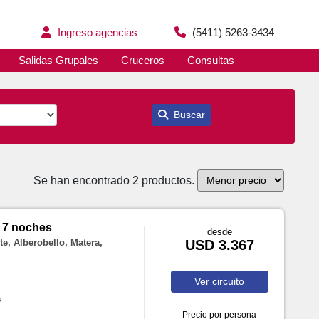
Ingreso agencias
(5411) 5263-3434
Salidas Grupales
Cruceros
Consultas
Buscar
Se han encontrado 2 productos.
/ 7 noches
desde
te, Alberobello, Matera,
USD 3.367
Ver
circuito
o
Precio por persona