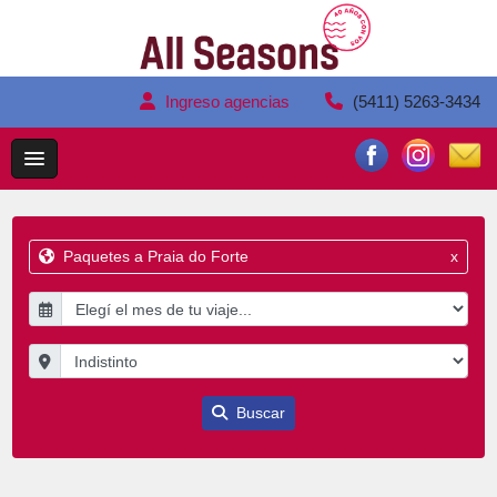
Ingreso agencias
(5411) 5263-3434
Paquetes a Praia do Forte
x
Buscar