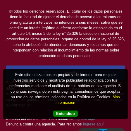
©Todos los derechos reservados. El titular de los datos personales
tiene la facultad de ejercer el derecho de acceso a los mismos en
forma gratuita a intervalos no inferiores a seis meses, salvo que se
acredite un interés legítimo al efecto conforme lo establecido en el
artículo 14, inciso 3 de la ley nº 25.326 la direccion nacional de
proteccion de datos personales, organo de control de la ley nº 25.326,
tiene la atribución de atender las denuncias y reclamos que se
interpongan con relación al incumplimiento de las normas sobre
protección de datos personales.
Boton de arrepentimiento
Este sitio utiliza cookies propias y de terceros para mejorar
nuestros servicios y mostrarte publicidad relacionada con tus
Podés cancelar tus compras realizadas de forma online o telefonica
preferencias mediante el análisis de tus hábitos de navegación. Si
dentro de un plazo máximo de 10 días desde la fecha que realizaste
continúas navegando en esta página, consideramos que aceptas
la compra (Disp.954/2025). Según decreto 809/2024 las tarifas aéreas
su uso en los términos indicados en la Política de Cookies.
Más
se rigen por política tarifaria de la compañía aérea informada antes de
información
la contratación.
Entendido
Defensa del consumidor. Para reclamos
ingrese aquí
Denuncia contra una agencia. Para reclamos
ingrese aquí