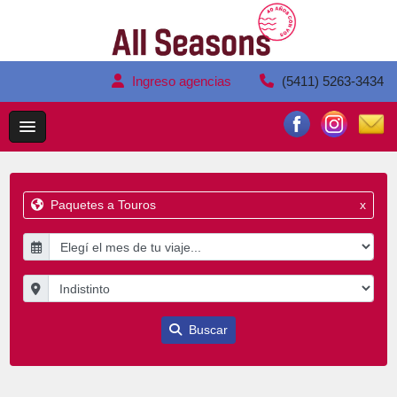
Ingreso agencias
(5411) 5263-3434
Paquetes a Touros
x
Buscar