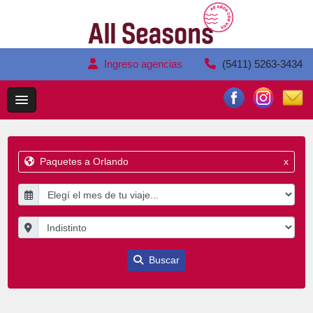
Ingreso agencias
(5411) 5263-3434
Paquetes a Orlando
x
Buscar