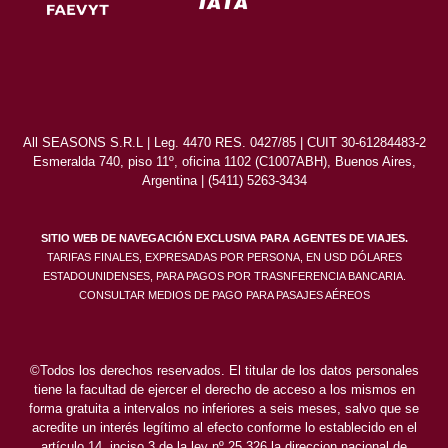
All SEASONS S.R.L | Leg. 4470 RES. 0427/85 | CUIT 30-61284483-2
Esmeralda 740, piso 11º, oficina 1102 (C1007ABH), Buenos Aires,
Argentina | (5411) 5263-3434
SITIO WEB DE NAVEGACIÓN EXCLUSIVA PARA AGENTES DE VIAJES.
TARIFAS FINALES, EXPRESADAS POR PERSONA, EN USD DÓLARES
ESTADOUNIDENSES, PARA PAGOS POR TRASNFERENCIA BANCARIA.
CONSULTAR MEDIOS DE PAGO PARA PASAJES AÉREOS
©Todos los derechos reservados. El titular de los datos personales
tiene la facultad de ejercer el derecho de acceso a los mismos en
forma gratuita a intervalos no inferiores a seis meses, salvo que se
acredite un interés legítimo al efecto conforme lo establecido en el
artículo 14, inciso 3 de la ley nº 25.326 la direccion nacional de