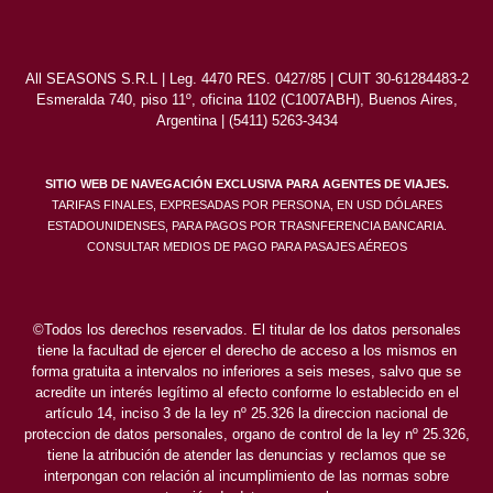
All SEASONS S.R.L | Leg. 4470 RES. 0427/85 | CUIT 30-61284483-2
Esmeralda 740, piso 11º, oficina 1102 (C1007ABH), Buenos Aires,
Argentina | (5411) 5263-3434
SITIO WEB DE NAVEGACIÓN EXCLUSIVA PARA AGENTES DE VIAJES.
TARIFAS FINALES, EXPRESADAS POR PERSONA, EN USD DÓLARES
ESTADOUNIDENSES, PARA PAGOS POR TRASNFERENCIA BANCARIA.
CONSULTAR MEDIOS DE PAGO PARA PASAJES AÉREOS
©Todos los derechos reservados. El titular de los datos personales
tiene la facultad de ejercer el derecho de acceso a los mismos en
forma gratuita a intervalos no inferiores a seis meses, salvo que se
acredite un interés legítimo al efecto conforme lo establecido en el
artículo 14, inciso 3 de la ley nº 25.326 la direccion nacional de
proteccion de datos personales, organo de control de la ley nº 25.326,
tiene la atribución de atender las denuncias y reclamos que se
interpongan con relación al incumplimiento de las normas sobre