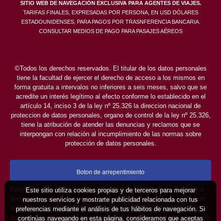
SITIO WEB DE NAVEGACIÓN EXCLUSIVA PARA AGENTES DE VIAJES.
TARIFAS FINALES, EXPRESADAS POR PERSONA, EN USD DÓLARES
ESTADOUNIDENSES, PARA PAGOS POR TRASNFERENCIA BANCARIA.
CONSULTAR MEDIOS DE PAGO PARA PASAJES AÉREOS
©Todos los derechos reservados. El titular de los datos personales
tiene la facultad de ejercer el derecho de acceso a los mismos en
forma gratuita a intervalos no inferiores a seis meses, salvo que se
acredite un interés legítimo al efecto conforme lo establecido en el
artículo 14, inciso 3 de la ley nº 25.326 la direccion nacional de
proteccion de datos personales, organo de control de la ley nº 25.326,
tiene la atribución de atender las denuncias y reclamos que se
interpongan con relación al incumplimiento de las normas sobre
protección de datos personales.
Boton de arrepentimiento
Podés cancelar tus compras realizadas de forma online o telefonica
Este sitio utiliza cookies propias y de terceros para mejorar
dentro de un plazo máximo de 10 días desde la fecha que realizaste
nuestros servicios y mostrarte publicidad relacionada con tus
la compra (Disp.954/2025). Según decreto 809/2024 las tarifas aéreas
preferencias mediante el análisis de tus hábitos de navegación. Si
se rigen por política tarifaria de la compañía aérea informada antes de
continúas navegando en esta página, consideramos que aceptas