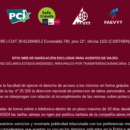
5 | CUIT 30-61284483-2 Esmeralda 740, piso 11º, oficina 1102 (C1007ABH), 
SITIO WEB DE NAVEGACIÓN EXCLUSIVA PARA AGENTES DE VIAJES.
 USD DÓLARES ESTADOUNIDENSES, PARA PAGOS POR TRASNFERENCIA BANCARIA. 
e la facultad de ejercer el derecho de acceso a los mismos en forma gratuita a
 de la ley nº 25.326 la direccion nacional de proteccion de datos personales, or
e se interpongan con relación al incumplimiento de las normas sobre protecc
das de forma online o telefonica dentro de un plazo máximo de 10 días desde
2024 las tarifas aéreas se rigen por política tarifaria de la compañía aérea i
 nuestros servicios y mostrarte publicidad relacionada con tus preferencias m
consideramos que aceptas su uso en los términos indicados en la Política 