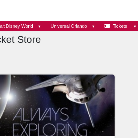
alt Disney World
Universal Orlando
Tickets
ket Store