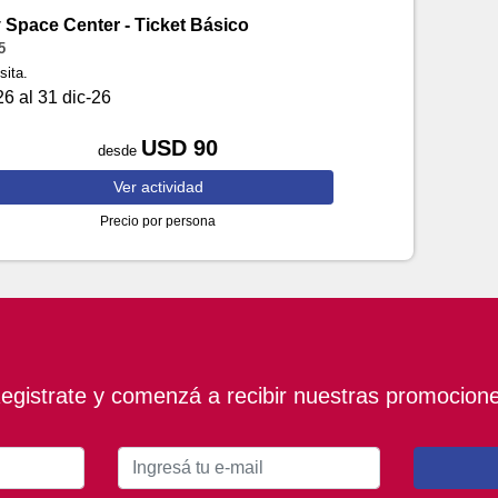
Space Center - Ticket Básico
5
sita.
6 al 31 dic-26
USD 90
desde
Ver
actividad
Precio por persona
egistrate y comenzá a recibir nuestras promocion