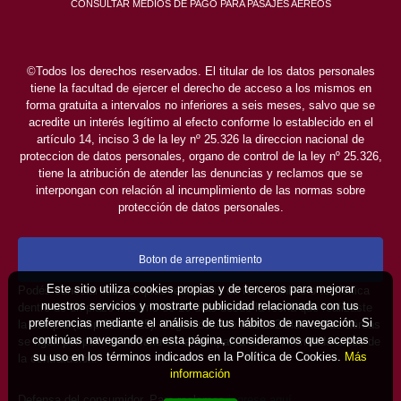
CONSULTAR MEDIOS DE PAGO PARA PASAJES AÉREOS
©Todos los derechos reservados. El titular de los datos personales
tiene la facultad de ejercer el derecho de acceso a los mismos en
forma gratuita a intervalos no inferiores a seis meses, salvo que se
acredite un interés legítimo al efecto conforme lo establecido en el
artículo 14, inciso 3 de la ley nº 25.326 la direccion nacional de
proteccion de datos personales, organo de control de la ley nº 25.326,
tiene la atribución de atender las denuncias y reclamos que se
interpongan con relación al incumplimiento de las normas sobre
protección de datos personales.
Boton de arrepentimiento
Este sitio utiliza cookies propias y de terceros para mejorar
Podés cancelar tus compras realizadas de forma online o telefonica
nuestros servicios y mostrarte publicidad relacionada con tus
dentro de un plazo máximo de 10 días desde la fecha que realizaste
preferencias mediante el análisis de tus hábitos de navegación. Si
la compra (Disp.954/2025). Según decreto 809/2024 las tarifas aéreas
continúas navegando en esta página, consideramos que aceptas
se rigen por política tarifaria de la compañía aérea informada antes de
su uso en los términos indicados en la Política de Cookies.
Más
la contratación.
información
Defensa del consumidor. Para reclamos
ingrese aquí