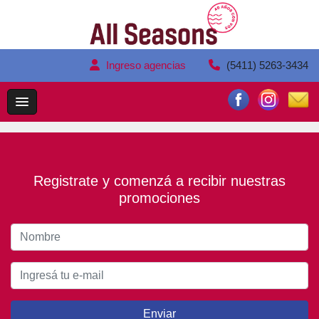
Ingreso agencias
(5411) 5263-3434
Registrate y comenzá a recibir nuestras
promociones
Enviar