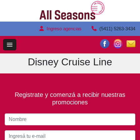
Ingreso agencias
(5411) 5263-3434
Disney Cruise Line
Registrate y comenzá a recibir nuestras
promociones