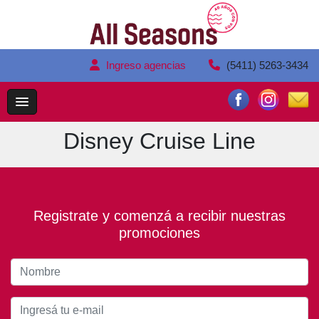
Ingreso agencias
(5411) 5263-3434
Disney Cruise Line
Registrate y comenzá a recibir nuestras
promociones