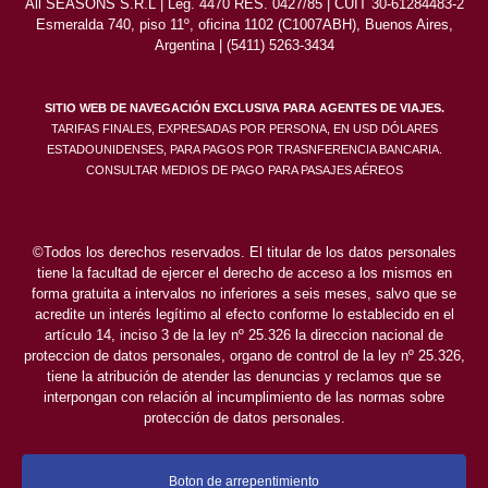
All SEASONS S.R.L | Leg. 4470 RES. 0427/85 | CUIT 30-61284483-2
Esmeralda 740, piso 11º, oficina 1102 (C1007ABH), Buenos Aires,
Argentina | (5411) 5263-3434
SITIO WEB DE NAVEGACIÓN EXCLUSIVA PARA AGENTES DE VIAJES.
TARIFAS FINALES, EXPRESADAS POR PERSONA, EN USD DÓLARES
ESTADOUNIDENSES, PARA PAGOS POR TRASNFERENCIA BANCARIA.
CONSULTAR MEDIOS DE PAGO PARA PASAJES AÉREOS
©Todos los derechos reservados. El titular de los datos personales
tiene la facultad de ejercer el derecho de acceso a los mismos en
forma gratuita a intervalos no inferiores a seis meses, salvo que se
acredite un interés legítimo al efecto conforme lo establecido en el
artículo 14, inciso 3 de la ley nº 25.326 la direccion nacional de
proteccion de datos personales, organo de control de la ley nº 25.326,
tiene la atribución de atender las denuncias y reclamos que se
interpongan con relación al incumplimiento de las normas sobre
protección de datos personales.
Boton de arrepentimiento