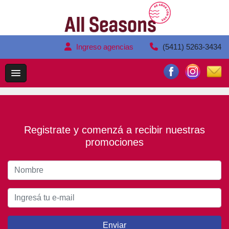
Ingreso agencias
(5411) 5263-3434
Registrate y comenzá a recibir nuestras
promociones
Enviar