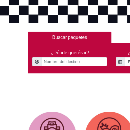
Buscar paquetes
¿Dónde querés ir?