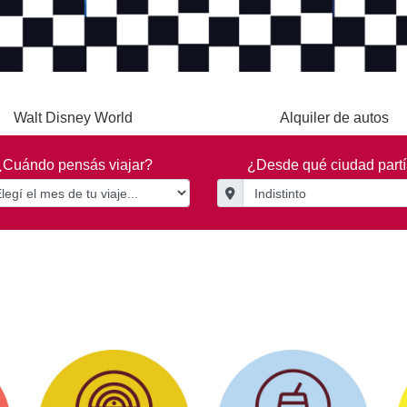
Walt Disney World
Alquiler de autos
¿Cuándo pensás viajar?
¿Desde qué ciudad part